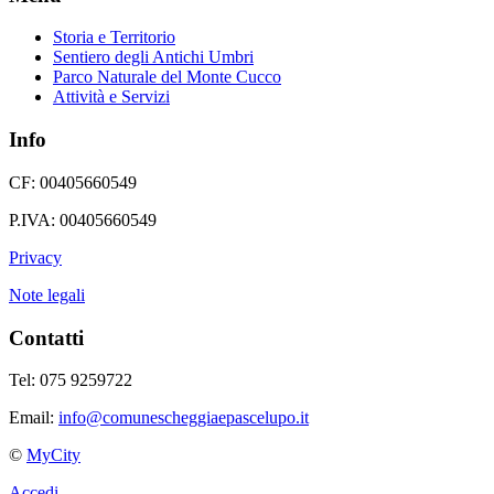
Storia e Territorio
Sentiero degli Antichi Umbri
Parco Naturale del Monte Cucco
Attività e Servizi
Info
CF: 00405660549
P.IVA: 00405660549
Privacy
Note legali
Contatti
Tel: 075 9259722
Email:
info@comunescheggiaepascelupo.it
©
MyCity
Accedi