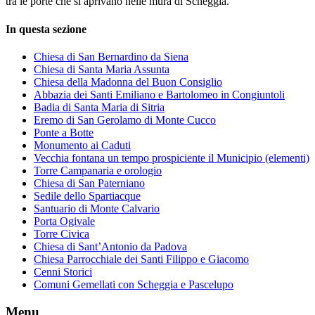
tra le porte che si aprivano nelle mura di Scheggia.
In questa sezione
Chiesa di San Bernardino da Siena
Chiesa di Santa Maria Assunta
Chiesa della Madonna del Buon Consiglio
Abbazia dei Santi Emiliano e Bartolomeo in Congiuntoli
Badia di Santa Maria di Sitria
Eremo di San Gerolamo di Monte Cucco
Ponte a Botte
Monumento ai Caduti
Vecchia fontana un tempo prospiciente il Municipio (elementi)
Torre Campanaria e orologio
Chiesa di San Paterniano
Sedile dello Spartiacque
Santuario di Monte Calvario
Porta Ogivale
Torre Civica
Chiesa di Sant’Antonio da Padova
Chiesa Parrocchiale dei Santi Filippo e Giacomo
Cenni Storici
Comuni Gemellati con Scheggia e Pascelupo
Menu