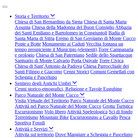
Storia e Territorio
Chiesa di San Bernardino da Siena
Chiesa di Santa Maria
Assunta
Chiesa della Madonna del Buon Consiglio
Abbazia
dei Santi Emiliano e Bartolomeo in Congiuntoli
Badia di
Santa Maria di Sitria
Eremo di San Gerolamo di Monte Cucco
Ponte a Botte
Monumento ai Caduti
Vecchia fontana un
tempo prospiciente il Municipio (elementi)
Torre Campanaria
e orologio
Chiesa di San Paterniano
Sedile dello Spartiacque
Santuario di Monte Calvario
Porta Ogivale
Torre Civica
Chiesa di Sant’Antonio da Padova
Chiesa Parrocchiale dei
Santi Filippo e Giacomo
Cenni Storici
Comuni Gemellati con
Scheggia e Pascelupo
Sentiero degli Antichi Umbri
Cenni storico-etnografici, Religione e Tavole Eugubine
Parco Naturale del Monte Cucco
Visita Virtuale del Territorio
Parco Naturale del Monte Cucco
Attività nel Parco Naturale del Monte Cucco
Grotta Turistica
Escursionismo
Volo libero
Attività Speleologica
Sci di fondo
Torrentismo
Mountain Bike
Escursionismo a Cavallo
Pesca
Sportiva
Fossili
Attività e Servizi
Attivita sul territorio
Dove Mangiare a Scheggia e Pascelupo